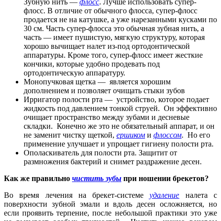
Зубную нить —
флосс
. Лучше использовать супер-
флосс. В отличие от обычного флосса, супер-флосс
продается не на катушке, а уже нарезанными кусками по
30 см. Часть супер-флосса это обычная зубная нить, а
часть — имеет пушистую, мягкую структуру, которая
хорошо вычищает налет из-под ортодонтической
аппаратуры. Кроме того, супер-флосс имеет жесткие
кончики, которые удобно продевать под
ортодонтическую аппаратуру.
Монопучковая щетка — является хорошим
дополнением и позволяет очищать стыки зубов
Ирригатор полости рта — устройство, которое подает
жидкость под давлением тонкой струей. Он эффективно
очищает пространство между зубами и десневые
складки. Конечно же это не обязательный аппарат, и он
не заменит чистку щеткой,
ершиком
и
флоссом
. Но его
применение улучшает и упрощает гигиену полости рта.
Ополаскиватель для полости рта. Защитит от
размножения бактерий и снимет раздражение десен.
Как же правильно
чистить зубы
при ношении брекетов?
Во время лечения на брекет-системе
удаление
налета с
поверхности зубной эмали и вдоль десен осложняется, но
если проявить терпение, после небольшой практики это уже