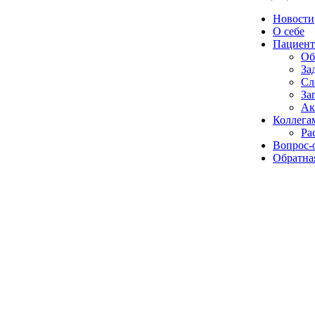
Новости
О себе
Пациент
Об
За
Сл
За
Ак
Коллега
Ра
Вопрос-
Обратная