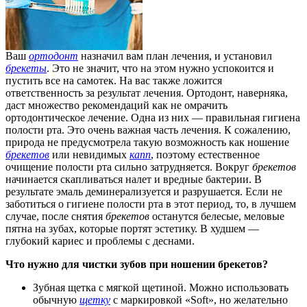
Ваш
ортодонт
назначил вам план лечения, и установил
брекеты
. Это не значит, что на этом нужно успокоится и
пустить все на самотек. На вас также ложится
ответственность за результат лечения. Ортодонт, наверняка,
даст множество рекомендаций как не омрачить
ортодонтическое лечение. Одна из них — правильная гигиена
полости рта.
Это очень важная часть лечения. К сожалению,
природа не предусмотрела такую возможность как ношение
брекетов
или невидимых
капп
, поэтому естественное
очищение полости рта сильно затрудняется. Вокруг
брекетов
начинается скапливаться налет и вредные бактерии. В
результате эмаль деминерализуется и разрушается. Если не
заботиться о гигиене полости рта в этот период, то, в лучшем
случае, после снятия
брекетов
останутся белесые, меловые
пятна на зубах, которые портят эстетику. В худшем —
глубокий кариес и проблемы с деснами.
Что нужно для чистки зубов при ношении брекетов?
Зубная щетка с мягкой щетиной. Можно использовать
обычную
щетку
с маркировкой «Soft», но желательно