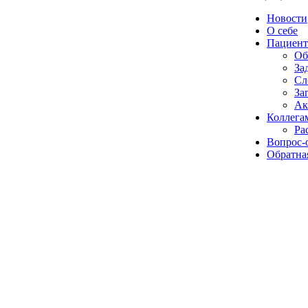
Новости
О себе
Пациент
Об
За
Сл
За
Ак
Коллега
Ра
Вопрос-
Обратная