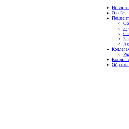
Новости
О себе
Пациент
Об
За
Сл
За
Ак
Коллега
Ра
Вопрос-
Обратная