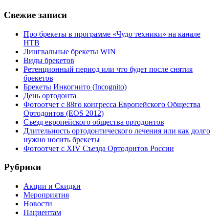
Свежие записи
Про брекеты в программе «Чудо техники» на канале
НТВ
Лингвальные брекеты WIN
Виды брекетов
Ретенционный период или что будет после снятия
брекетов
Брекеты Инкогнито (Incognito)
День ортодонта
Фотоотчет с 88го конгресса Европейского Общества
Ортодонтов (EOS 2012)
Съезд европейского общества ортодонтов
Длительность ортодонтического лечения или как долго
нужно носить брекеты
Фотоотчет с XIV Съезда Ортодонтов России
Рубрики
Акции и Скидки
Мероприятия
Новости
Пациентам