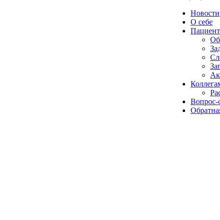
Новости
О себе
Пациент
Об
За
Сл
За
Ак
Коллега
Ра
Вопрос-
Обратная