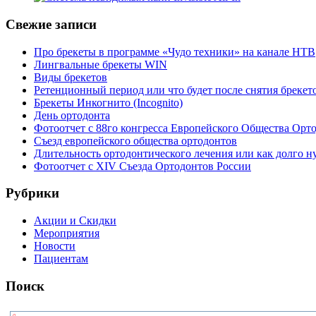
Свежие записи
Про брекеты в программе «Чудо техники» на канале НТВ
Лингвальные брекеты WIN
Виды брекетов
Ретенционный период или что будет после снятия брекет
Брекеты Инкогнито (Incognito)
День ортодонта
Фотоотчет с 88го конгресса Европейского Общества Орт
Съезд европейского общества ортодонтов
Длительность ортодонтического лечения или как долго н
Фотоотчет с XIV Съезда Ортодонтов России
Рубрики
Акции и Скидки
Мероприятия
Новости
Пациентам
Поиск