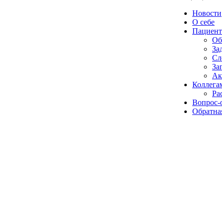
Новости
О себе
Пациент
Об
За
Сл
За
Ак
Коллега
Ра
Вопрос-
Обратная