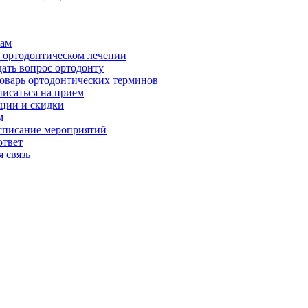
ам
 ортодонтическом лечении
дать вопрос ортодонту
оварь ортодонтических терминов
писаться на прием
ции и скидки
м
списание мероприятий
ответ
 связь