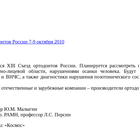
онтов России 7-9 октября 2010
тся XIII Съезд ортодонтов России. Планируется рассмотрет
-лицевой области, нарушениями осанки человека. Будут р
 и ВНЧС, а также диагностики нарушения позотонического сос
 отечественные и зарубежные компании – производители ортод
ор Ю.М. Малыгин
р. РАМН, профессор Л.С. Персин
кс «Космос»