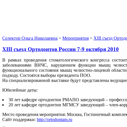
Селектор Ольга Николаевна
>
Мероприятия
>
XIII съезд Ортод
XIII съезд Ортодонтов России 7-9 октября 2010
В рамках проведения стоматологического конгресса состои
заболеваниями ВНЧС, нарушением функции мышц челюстно
функционального состояния мышц челюстно-лицевой области
подходу. Состоятся выборы президента ПОО.
На специализированной выставке будут представлены ведущие
Юбилейные даты:
30 лет кафедре ортодонтии РМАПО заведующий – професс
20 лет кафедре ортодонтии МГМСУ заведующий – член-кор
Место проведения мероприятия: Москва, Гостиничный компле
Сайт поддержки:
http://ortodontam.ru