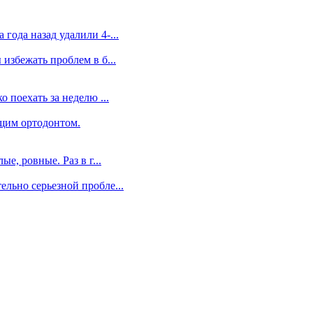
года назад удалили 4-...
избежать проблем в б...
 поехать за неделю ...
щим ортодонтом.
е, ровные. Раз в г...
льно серьезной пробле...