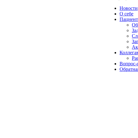
Новости
О себе
Пациент
Об
За
Сл
За
Ак
Коллега
Ра
Вопрос-
Обратная