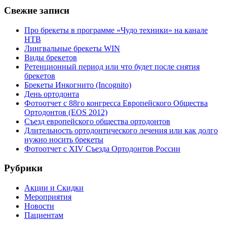
Свежие записи
Про брекеты в программе «Чудо техники» на канале
НТВ
Лингвальные брекеты WIN
Виды брекетов
Ретенционный период или что будет после снятия
брекетов
Брекеты Инкогнито (Incognito)
День ортодонта
Фотоотчет с 88го конгресса Европейского Общества
Ортодонтов (EOS 2012)
Съезд европейского общества ортодонтов
Длительность ортодонтического лечения или как долго
нужно носить брекеты
Фотоотчет с XIV Съезда Ортодонтов России
Рубрики
Акции и Скидки
Мероприятия
Новости
Пациентам