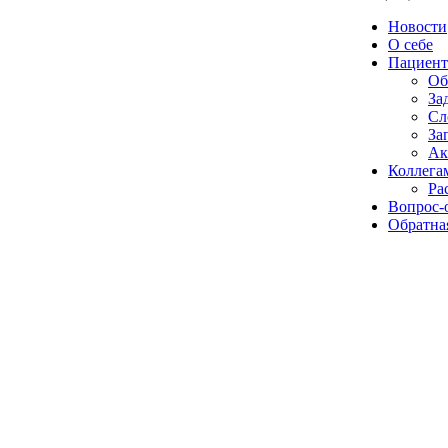
Новости
О себе
Пациент
Об
За
Сл
За
Ак
Коллега
Ра
Вопрос-
Обратная