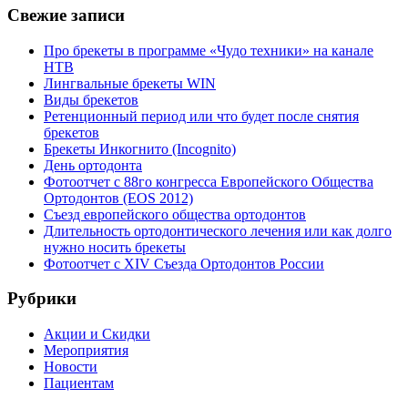
Свежие записи
Про брекеты в программе «Чудо техники» на канале
НТВ
Лингвальные брекеты WIN
Виды брекетов
Ретенционный период или что будет после снятия
брекетов
Брекеты Инкогнито (Incognito)
День ортодонта
Фотоотчет с 88го конгресса Европейского Общества
Ортодонтов (EOS 2012)
Съезд европейского общества ортодонтов
Длительность ортодонтического лечения или как долго
нужно носить брекеты
Фотоотчет с XIV Съезда Ортодонтов России
Рубрики
Акции и Скидки
Мероприятия
Новости
Пациентам