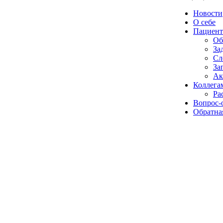
Новости
О себе
Пациент
Об
За
Сл
За
Ак
Коллега
Ра
Вопрос-
Обратная