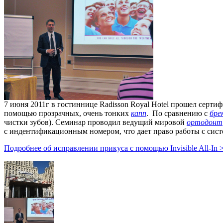
7 июня 2011г в гостиннице Radisson Royal Hotel прошел сер
помощью прозрачных, очень тонких
капп
. По сравнению с
бре
чистки зубов). Семинар проводил ведущий мировой
ортодонт
с индентификационным номером, что дает право работы с сис
Подробнее об исправлении прикуса с помощью Invisible All-In 