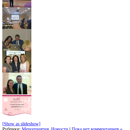
[Show as slideshow]
Рубрики:
Мероприятия
,
Новости
|
Пока нет комментариев »