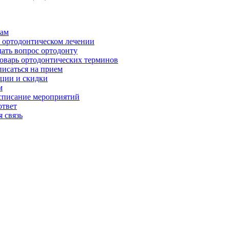
ам
 ортодонтическом лечении
дать вопрос ортодонту
оварь ортодонтических терминов
писаться на прием
ции и скидки
м
списание мероприятий
ответ
 связь