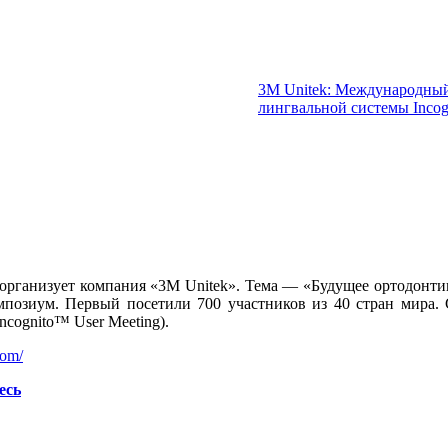
3М Unitek: Международный
лингвальной системы Incog
организует компания «3М Unitek». Тема — «Будущее ортодонтии
рой симпозиум. Первый посетили 700 участников из 40 стран мира
ncognito™ User Meeting).
com/
есь