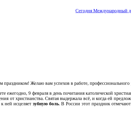
Сегодня Международный д
 праздником! Желаю вам успехов в работе, профессионального 
ете ежегодно, 9 февраля в день почитания католической христи
чения от христианства. Святая выдержала всё, и когда ей предло
я к ней исцеляет
зубную боль
. В России этот праздник отмечаю